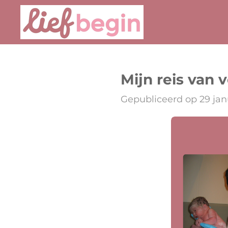
Ga
direct
naar
de
Mijn reis van
hoofdinhoud
Gepubliceerd op 29 jan