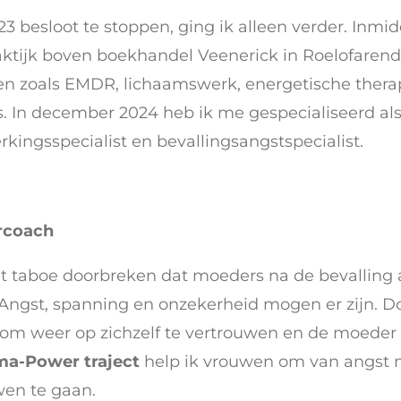
23 besloot te stoppen, ging ik alleen verder. Inmid
praktijk boven boekhandel Veenerick in Roelofarend
 zoals EMDR, lichaamswerk, energetische therap
 In december 2024 heb ik me gespecialiseerd als
kingsspecialist en bevallingsangstspecialist.
rcoach
et taboe doorbreken dat moeders na de bevalling a
Angst, spanning en onzekerheid mogen er zijn. Do
om weer op zichzelf te vertrouwen en de moeder 
a-Power traject
help ik vrouwen om van angst n
wen te gaan.