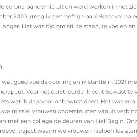
 de corona pandemie uit en werd werken in het z
mber 2020 kreeg ik een heftige paniekaanval na e
 langer. Het was tijd om stil te staan, te voelen en
n
 wat goed voelde voor mij en ik startte in 2021 me
rapeut. Voor het eerst leerde ik écht bewust te v
, iets wat ik daarvoor onbewust deed. Het was ee
euwe missie: vrouwen ondersteunen vanuit verbin
men met een collega de deuren van Lief Begin. O
ardevol traject waarin we vrouwen hielpen loslate