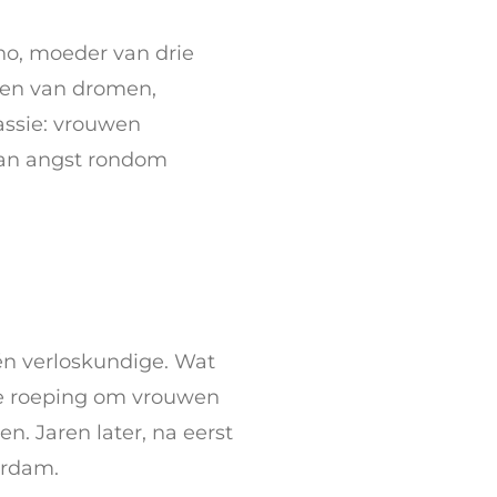
no, moeder van drie
 een van dromen,
passie: vrouwen
 van angst rondom
én verloskundige. Wat
erke roeping om vrouwen
. Jaren later, na eerst
erdam.